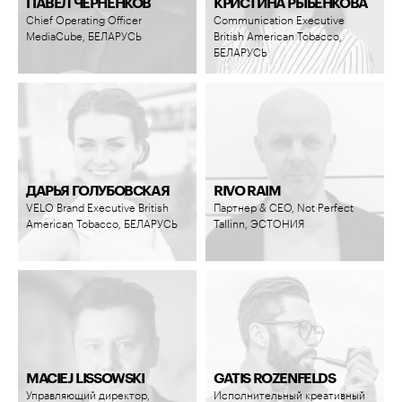
ПАВЕЛ ЧЕРНЕНКОВ
КРИСТИНА РЫБЕНКОВА
Chief Operating Officer
Communication Executive
MediaCube, БЕЛАРУСЬ
British American Tobacco,
БЕЛАРУСЬ
ДАРЬЯ ГОЛУБОВСКАЯ
RIVO RAIM
VELO Brand Executive British
Партнер & CEO, Not Perfect
American Tobacco, БЕЛАРУСЬ
Tallinn, ЭСТОНИЯ
MACIEJ LISSOWSKI
GATIS ROZENFELDS
Управляющий директор,
Исполнительный креативный