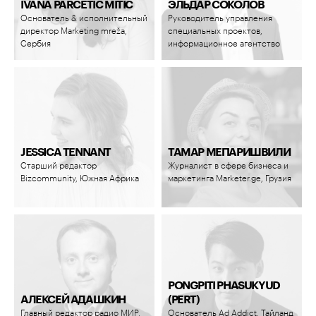
IVANA PARCETIC MITIC
ЭЛЬДАР СОКОЛОВ
Основатель & исполнительный
Руководитель управления
директор Marketing mreža,
специальных проектов,
Сербия
информационное агентство
России ТАСС
JESSICA TENNANT
ТАМАР МЕПАРИШВИЛИ
Старший редактор
Журналист в сфере бизнеса и
Bizcommunity, Южная Африка
маркетинга Marketer.ge, Грузия
PONGPITI PHASUKYUD
АЛЕКСЕЙ АДАШКИН
(PERT)
Главный редактор радио МИР,
Основатель Ad Addict, Тайланд